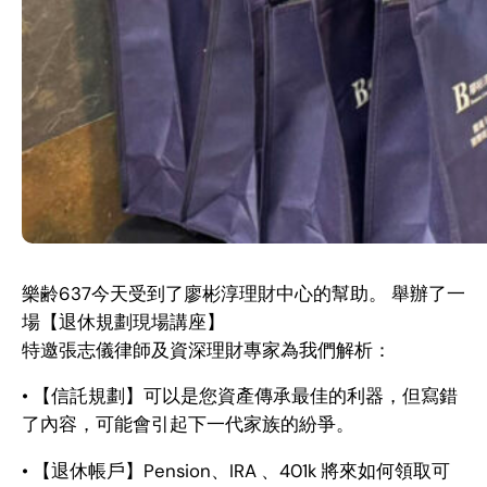
樂齢637今天受到了廖彬淳理財中心的幫助。 舉辦了一
場【退休規劃現場講座】
特邀張志儀律師及資深理財專家為我們解析：
• 【信託規劃】可以是您資產傳承最佳的利器，但寫錯
了內容，可能會引起下一代家族的紛爭。
• 【退休帳戶】Pension、IRA 、401k 將來如何領取可