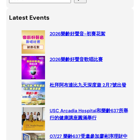
e
a
Latest Events
r
c
2026樂齡好聲音-初賽花絮
h
2026樂齡好聲音歌唱比賽
杜拜阿布達比九天深度遊 2月7號出發
USC Arcadia Hospital和樂齡637所舉
行的健康講座圓滿舉行
07/27 樂齢637受邀參加廖彬淳理財中