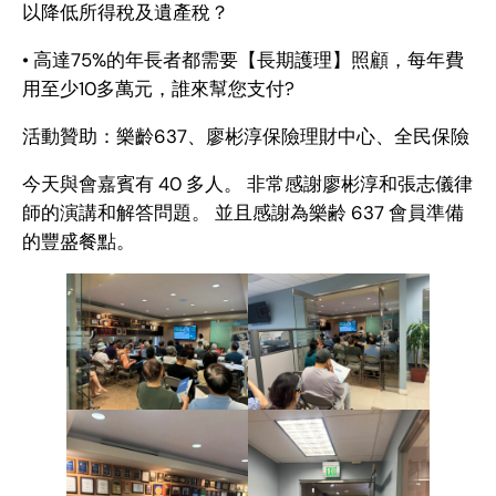
以降低所得稅及遺產稅？
• 高達75%的年長者都需要【長期護理】照顧，每年費
用至少10多萬元，誰來幫您支付?
活動贊助：樂齡637、廖彬淳保險理財中心、全民保險
今天與會嘉賓有 40 多人。 非常感謝廖彬淳和張志儀律
師的演講和解答問題。 並且感謝為樂齢 637 會員準備
的豐盛餐點。